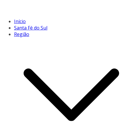
Início
Santa Fé do Sul
Região