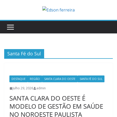
Skip
to
content
Santa Fé do Sul
DESTAQUE
REGIÃO
SANTA CLARA DO OESTE
SANTA FÉ DO SUL
Julho 29, 2026
admin
SANTA CLARA DO OESTE É
MODELO DE GESTÃO EM SAÚDE
NO NOROESTE PAULISTA