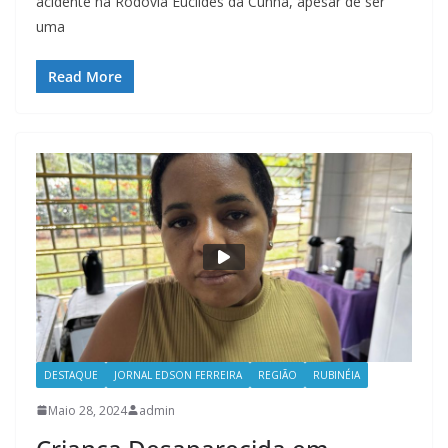
acidente na Rodovia Euclides da Cunha, apesar de ser
uma
Read More
DESTAQUE
JORNAL EDSON FERREIRA
REGIÃO
RUBINÉIA
Maio 28, 2024
admin