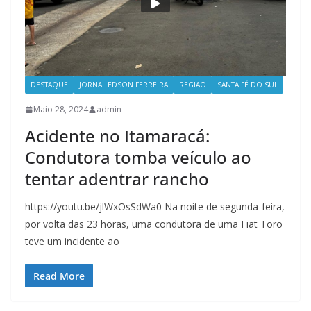
DESTAQUE
JORNAL EDSON FERREIRA
REGIÃO
SANTA FÉ DO SUL
Maio 28, 2024
admin
Acidente no Itamaracá:
Condutora tomba veículo ao
tentar adentrar rancho
https://youtu.be/jlWxOsSdWa0 Na noite de segunda-feira,
por volta das 23 horas, uma condutora de uma Fiat Toro
teve um incidente ao
Read More