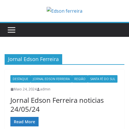
Skip
to
content
Jornal Edson Ferreira
DESTAQUE
JORNAL EDSON FERREIRA
REGIÃO
SANTA FÉ DO SUL
Maio 24, 2024
admin
Jornal Edson Ferreira noticias
24/05/24
Read More