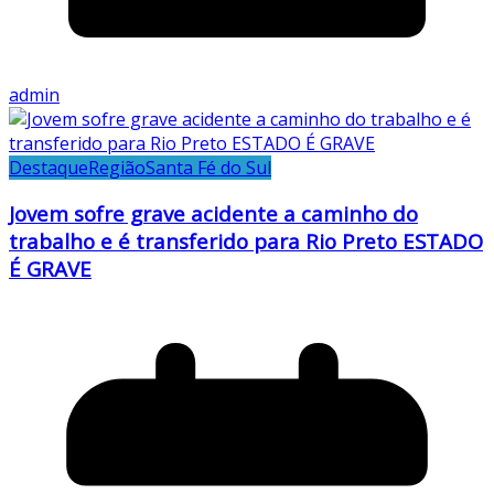
admin
Destaque
Região
Santa Fé do Sul
Jovem sofre grave acidente a caminho do
trabalho e é transferido para Rio Preto ESTADO
É GRAVE