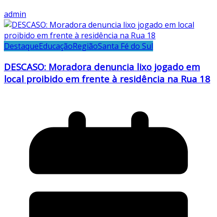
admin
Destaque
Educação
Região
Santa Fé do Sul
DESCASO: Moradora denuncia lixo jogado em
local proibido em frente à residência na Rua 18