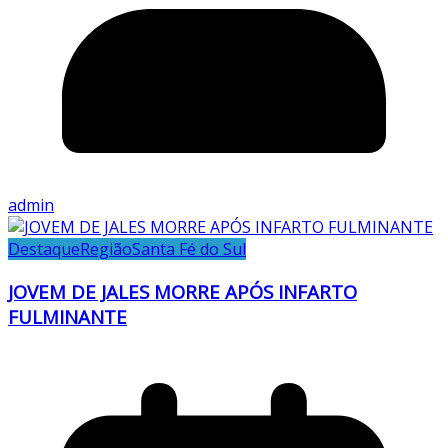
admin
Destaque
Região
Santa Fé do Sul
JOVEM DE JALES MORRE APÓS INFARTO
FULMINANTE