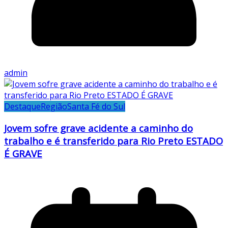
admin
Destaque
Região
Santa Fé do Sul
Jovem sofre grave acidente a caminho do
trabalho e é transferido para Rio Preto ESTADO
É GRAVE