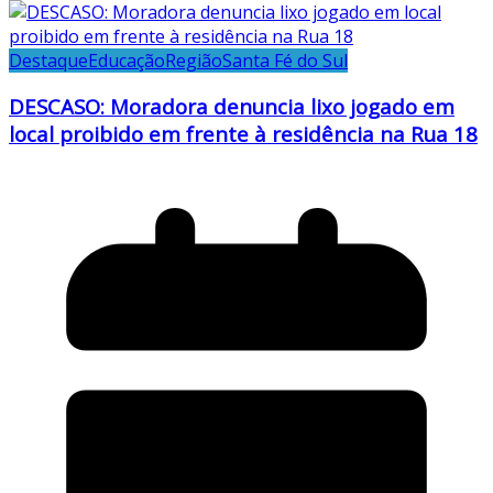
Destaque
Educação
Região
Santa Fé do Sul
DESCASO: Moradora denuncia lixo jogado em
local proibido em frente à residência na Rua 18