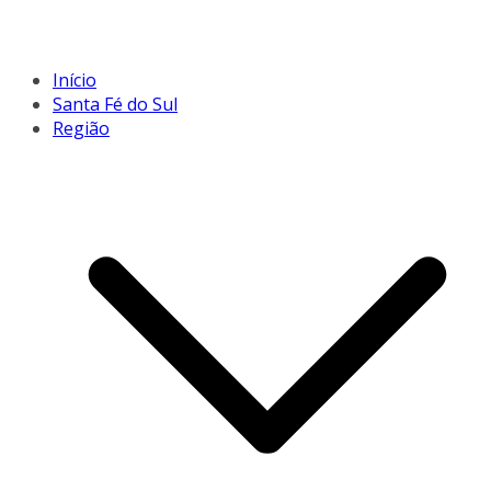
Início
Santa Fé do Sul
Região