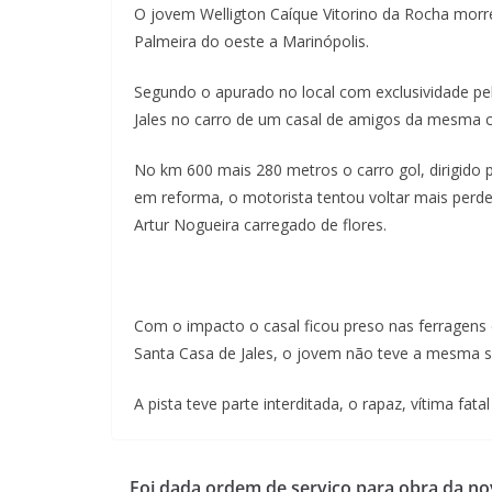
O jovem Welligton Caíque Vitorino da Rocha morr
Palmeira do oeste a Marinópolis.
Segundo o apurado no local com exclusividade pe
Jales no carro de um casal de amigos da mesma c
No km 600 mais 280 metros o carro gol, dirigido p
em reforma, o motorista tentou voltar mais perd
Artur Nogueira carregado de flores.
Com o impacto o casal ficou preso nas ferragens
Santa Casa de Jales, o jovem não teve a mesma so
A pista teve parte interditada, o rapaz, vítima fat
Foi dada ordem de serviço para obra da no