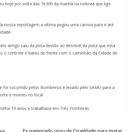
eu hoje por volta das 7e30h da manhã na rodovia que liga
la nossa reportagem a vítima pegou uma carona para ir até
idade.
elo amigo saiu da pista devido ao desnível da pista que está
eu o controle e bateu de frente com o caminhão da Cidade de
 e foi socorrido pelos Bombeiros e levado pelo SAMU para a
rte e morreu no local.
al tinha 19 anos e trabalhava em Três Fronteiras.
va
Ex namorado usou de Crueldade para matar