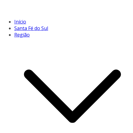
Início
Santa Fé do Sul
Região