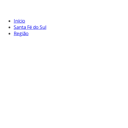
Início
Santa Fé do Sul
Região