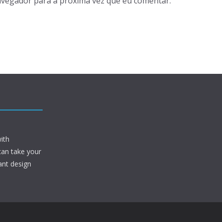
avegador para a próxima vez que eu comentar.
ith
can take your
ant design