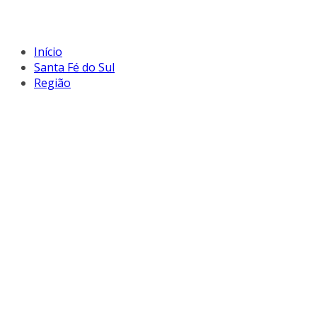
Início
Santa Fé do Sul
Região