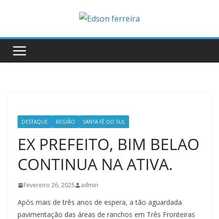
Skip
to
content
DESTAQUE
REGIÃO
SANTA FÉ DO SUL
EX PREFEITO, BIM BELAO
CONTINUA NA ATIVA.
Fevereiro 26, 2025
admin
Após mais de três anos de espera, a tão aguardada
pavimentação das áreas de ranchos em Três Fronteiras