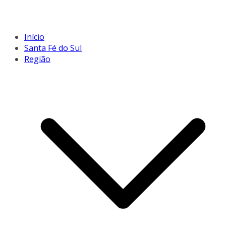
Início
Santa Fé do Sul
Região