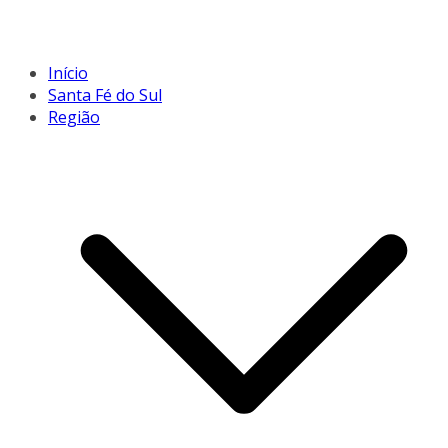
Início
Santa Fé do Sul
Região