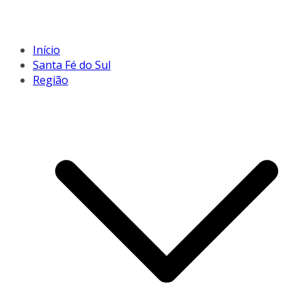
Início
Santa Fé do Sul
Região