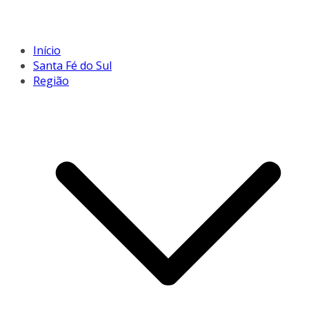
Início
Santa Fé do Sul
Região