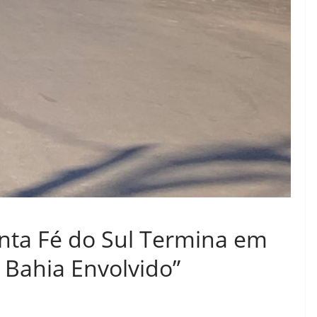
anta Fé do Sul Termina em
 Bahia Envolvido”