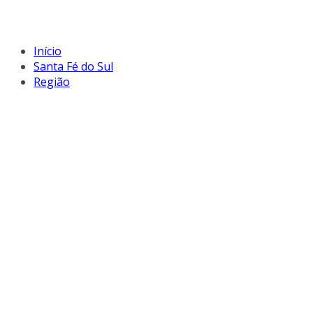
Início
Santa Fé do Sul
Região