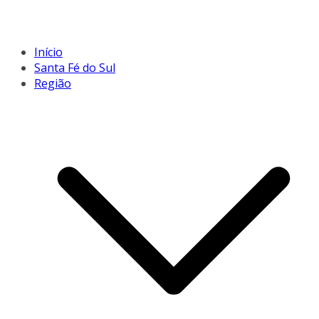
Início
Santa Fé do Sul
Região