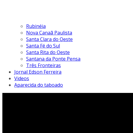
Rubinéia
Nova Canaã Paulista
Santa Clara do Oeste
Santa Fé do Sul
Santa Rita do Oeste
Santana da Ponte Pensa
Três Fronteiras
Jornal Edson Ferreira
Videos
Aparecida do taboado