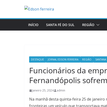
Skip
to
content
INÍCIO
SANTA FÉ DO SUL
REGIÃO
DESTAQUE
JORNAL EDSON FERREIRA
REGIÃO
SANTANA 
Funcionários da empr
Fernandópolis sofrem
Janeiro 25, 2024
admin
Na manhã desta quinta-feira 25 de janeiro
fronteiras um veículo que transportava mat