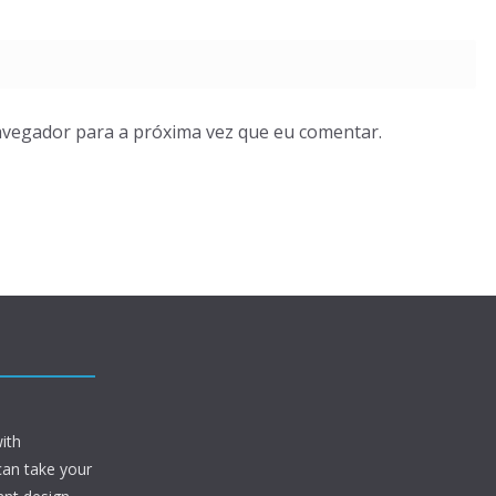
avegador para a próxima vez que eu comentar.
ith
can take your