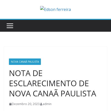
Skip
to
content
NOVA CANAÃ PAULISTA
NOTA DE
ESCLARECIMENTO DE
NOVA CANAÃ PAULISTA
Dezembro 20, 2023
admin