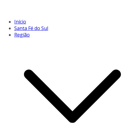
Início
Santa Fé do Sul
Região